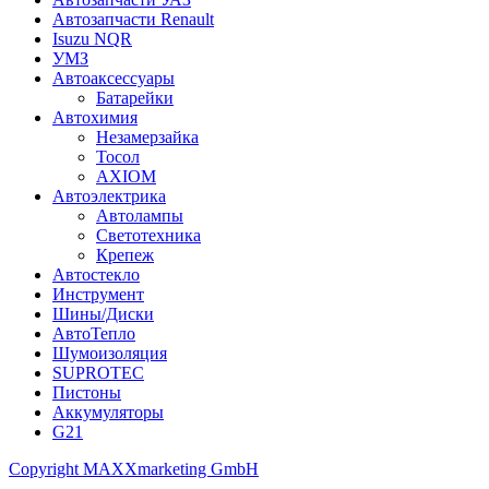
Автозапчасти Renault
Isuzu NQR
УМЗ
Автоаксессуары
Батарейки
Автохимия
Незамерзайка
Тосол
AXIOM
Автоэлектрика
Автолампы
Светотехника
Крепеж
Автостекло
Инструмент
Шины/Диски
АвтоТепло
Шумоизоляция
SUPROTEC
Пистоны
Аккумуляторы
G21
Copyright MAXXmarketing GmbH