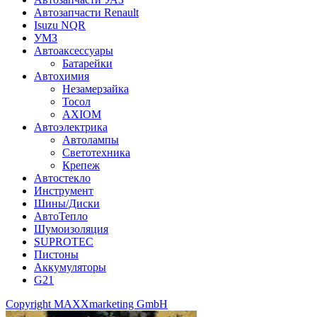
Автозапчасти Renault
Isuzu NQR
УМЗ
Автоаксессуары
Батарейки
Автохимия
Незамерзайка
Тосол
AXIOM
Автоэлектрика
Автолампы
Светотехника
Крепеж
Автостекло
Инструмент
Шины/Диски
АвтоТепло
Шумоизоляция
SUPROTEC
Пистоны
Аккумуляторы
G21
Copyright MAXXmarketing GmbH