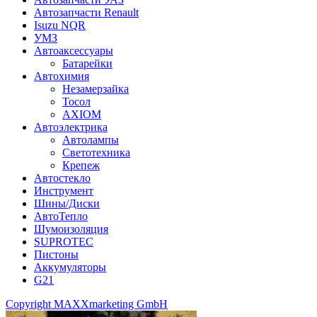
Автозапчасти Renault
Isuzu NQR
УМЗ
Автоаксессуары
Батарейки
Автохимия
Незамерзайка
Тосол
AXIOM
Автоэлектрика
Автолампы
Светотехника
Крепеж
Автостекло
Инструмент
Шины/Диски
АвтоТепло
Шумоизоляция
SUPROTEC
Пистоны
Аккумуляторы
G21
Copyright MAXXmarketing GmbH