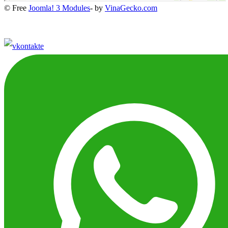
© Free
Joomla! 3 Modules
- by
VinaGecko.com