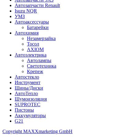
Автозапчасти Renault
Isuzu NQR
УМЗ
Автоаксессуары
Батарейки
Автохимия
Незамерзайка
Тосол
AXIOM
Автоэлектрика
Автолампы
Светотехника
Крепеж
Автостекло
Инструмент
Шины/Диски
АвтоТепло
Шумоизоляция
SUPROTEC
Пистоны
Аккумуляторы
G21
Copyright MAXXmarketing GmbH