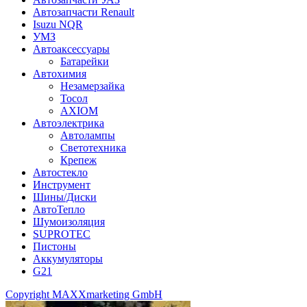
Автозапчасти Renault
Isuzu NQR
УМЗ
Автоаксессуары
Батарейки
Автохимия
Незамерзайка
Тосол
AXIOM
Автоэлектрика
Автолампы
Светотехника
Крепеж
Автостекло
Инструмент
Шины/Диски
АвтоТепло
Шумоизоляция
SUPROTEC
Пистоны
Аккумуляторы
G21
Copyright MAXXmarketing GmbH