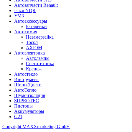
Автозапчасти Renault
Isuzu NQR
УМЗ
Автоаксессуары
Батарейки
Автохимия
Незамерзайка
Тосол
AXIOM
Автоэлектрика
Автолампы
Светотехника
Крепеж
Автостекло
Инструмент
Шины/Диски
АвтоТепло
Шумоизоляция
SUPROTEC
Пистоны
Аккумуляторы
G21
Copyright MAXXmarketing GmbH