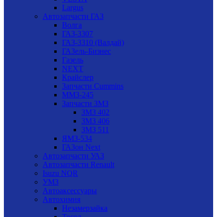
Largus
Автозапчасти ГАЗ
Волга
ГАЗ-3307
ГАЗ-3310 (Валдай)
ГАЗель-Бизнес
Газель
NEXT
Крайслер
Запчасти Cummins
ММЗ-245
Запчасти ЗМЗ
ЗМЗ 402
ЗМЗ 406
ЗМЗ 511
ЯМЗ-534
ГАЗон Next
Автозапчасти УАЗ
Автозапчасти Renault
Isuzu NQR
УМЗ
Автоаксессуары
Автохимия
Незамерзайка
Тосол