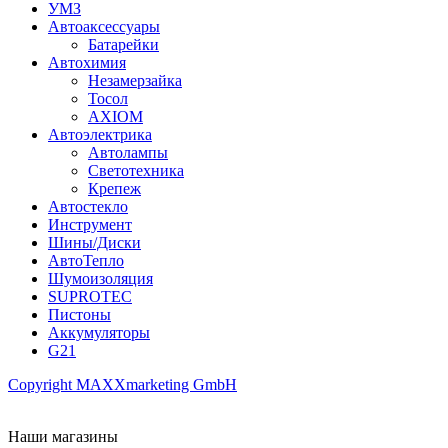
УМЗ
Автоаксессуары
Батарейки
Автохимия
Незамерзайка
Тосол
AXIOM
Автоэлектрика
Автолампы
Светотехника
Крепеж
Автостекло
Инструмент
Шины/Диски
АвтоТепло
Шумоизоляция
SUPROTEC
Пистоны
Аккумуляторы
G21
Copyright MAXXmarketing GmbH
Наши магазины