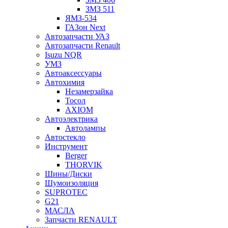
ЗМЗ 511
ЯМЗ-534
ГАЗон Next
Автозапчасти УАЗ
Автозапчасти Renault
Isuzu NQR
УМЗ
Автоаксессуары
Автохимия
Незамерзайка
Тосол
AXIOM
Автоэлектрика
Автолампы
Автостекло
Инструмент
Berger
THORVIK
Шины/Диски
Шумоизоляция
SUPROTEC
G21
МАСЛА
Запчасти RENAULT