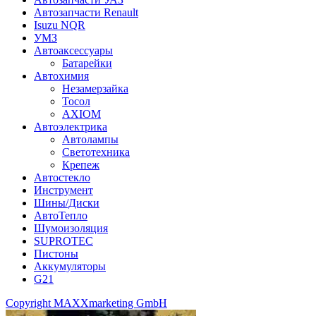
Автозапчасти Renault
Isuzu NQR
УМЗ
Автоаксессуары
Батарейки
Автохимия
Незамерзайка
Тосол
AXIOM
Автоэлектрика
Автолампы
Светотехника
Крепеж
Автостекло
Инструмент
Шины/Диски
АвтоТепло
Шумоизоляция
SUPROTEC
Пистоны
Аккумуляторы
G21
Copyright MAXXmarketing GmbH