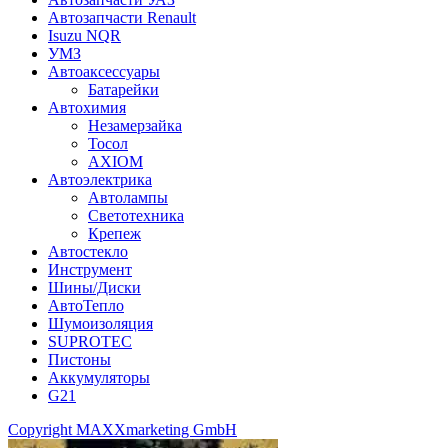
Автозапчасти Renault
Isuzu NQR
УМЗ
Автоаксессуары
Батарейки
Автохимия
Незамерзайка
Тосол
AXIOM
Автоэлектрика
Автолампы
Светотехника
Крепеж
Автостекло
Инструмент
Шины/Диски
АвтоТепло
Шумоизоляция
SUPROTEC
Пистоны
Аккумуляторы
G21
Copyright MAXXmarketing GmbH