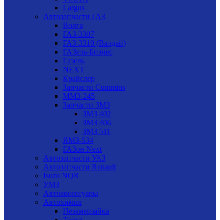
Largus
Автозапчасти ГАЗ
Волга
ГАЗ-3307
ГАЗ-3310 (Валдай)
ГАЗель-Бизнес
Газель
NEXT
Крайслер
Запчасти Cummins
ММЗ-245
Запчасти ЗМЗ
ЗМЗ 402
ЗМЗ 406
ЗМЗ 511
ЯМЗ-534
ГАЗон Next
Автозапчасти УАЗ
Автозапчасти Renault
Isuzu NQR
УМЗ
Автоаксессуары
Автохимия
Незамерзайка
Тосол