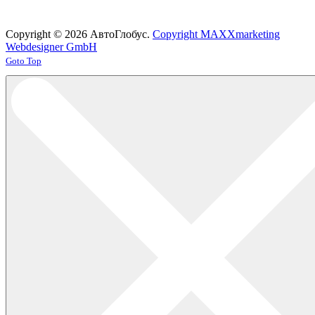
Copyright © 2026 АвтоГлобус.
Copyright MAXXmarketing
Webdesigner GmbH
Joomla! 3 Templates
Goto Top