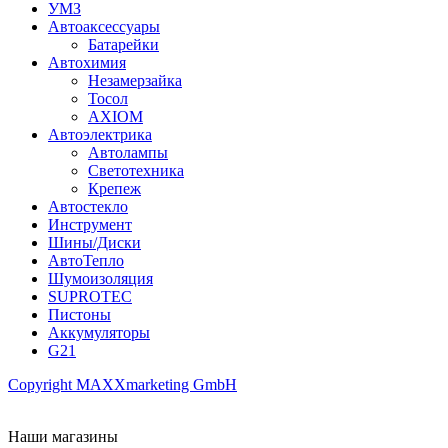
УМЗ
Автоаксессуары
Батарейки
Автохимия
Незамерзайка
Тосол
AXIOM
Автоэлектрика
Автолампы
Светотехника
Крепеж
Автостекло
Инструмент
Шины/Диски
АвтоТепло
Шумоизоляция
SUPROTEC
Пистоны
Аккумуляторы
G21
Copyright MAXXmarketing GmbH
Наши магазины