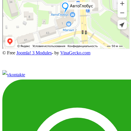
© Free
Joomla! 3 Modules
- by
VinaGecko.com