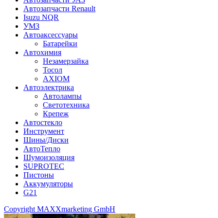
Автозапчасти Renault
Isuzu NQR
УМЗ
Автоаксессуары
Батарейки
Автохимия
Незамерзайка
Тосол
AXIOM
Автоэлектрика
Автолампы
Светотехника
Крепеж
Автостекло
Инструмент
Шины/Диски
АвтоТепло
Шумоизоляция
SUPROTEC
Пистоны
Аккумуляторы
G21
Copyright MAXXmarketing GmbH