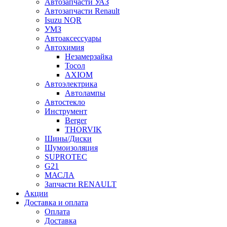
Автозапчасти УАЗ
Автозапчасти Renault
Isuzu NQR
УМЗ
Автоаксессуары
Автохимия
Незамерзайка
Тосол
AXIOM
Автоэлектрика
Автолампы
Автостекло
Инструмент
Berger
THORVIK
Шины/Диски
Шумоизоляция
SUPROTEC
G21
МАСЛА
Запчасти RENAULT
Акции
Доставка и оплата
Оплата
Доставка