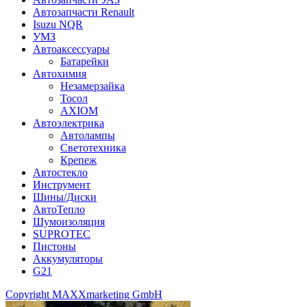
Автозапчасти Renault
Isuzu NQR
УМЗ
Автоаксессуары
Батарейки
Автохимия
Незамерзайка
Тосол
AXIOM
Автоэлектрика
Автолампы
Светотехника
Крепеж
Автостекло
Инструмент
Шины/Диски
АвтоТепло
Шумоизоляция
SUPROTEC
Пистоны
Аккумуляторы
G21
Copyright MAXXmarketing GmbH