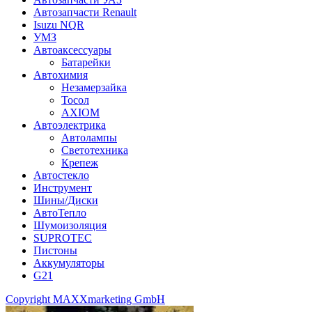
Автозапчасти Renault
Isuzu NQR
УМЗ
Автоаксессуары
Батарейки
Автохимия
Незамерзайка
Тосол
AXIOM
Автоэлектрика
Автолампы
Светотехника
Крепеж
Автостекло
Инструмент
Шины/Диски
АвтоТепло
Шумоизоляция
SUPROTEC
Пистоны
Аккумуляторы
G21
Copyright MAXXmarketing GmbH