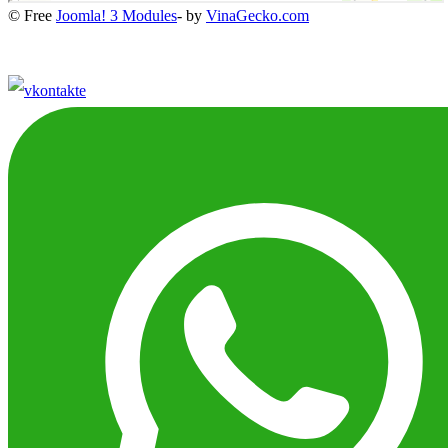
© Free
Joomla! 3 Modules
- by
VinaGecko.com