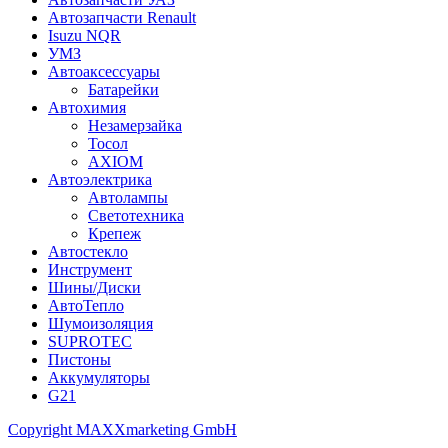
Автозапчасти Renault
Isuzu NQR
УМЗ
Автоаксессуары
Батарейки
Автохимия
Незамерзайка
Тосол
AXIOM
Автоэлектрика
Автолампы
Светотехника
Крепеж
Автостекло
Инструмент
Шины/Диски
АвтоТепло
Шумоизоляция
SUPROTEC
Пистоны
Аккумуляторы
G21
Copyright MAXXmarketing GmbH