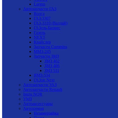
Largus
Автозапчасти ГАЗ
Волга
ГАЗ-3307
ГАЗ-3310 (Валдай)
ГАЗель-Бизнес
Газель
NEXT
Крайслер
Запчасти Cummins
ММЗ-245
Запчасти ЗМЗ
ЗМЗ 402
ЗМЗ 406
ЗМЗ 511
ЯМЗ-534
ГАЗон Next
Автозапчасти УАЗ
Автозапчасти Renault
Isuzu NQR
УМЗ
Автоаксессуары
Автохимия
Незамерзайка
Тосол