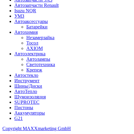
Автозапчасти Renault
Isuzu NQR
УМЗ
Автоаксессуары
Батарейки
Автохимия
Незамерзайка
Тосол
AXIOM
Автоэлектрика
Автолампы
Светотехника
Крепеж
Автостекло
Инструмент
Шины/Диски
АвтоТепло
Шумоизоляция
SUPROTEC
Пистоны
Аккумуляторы
G21
Copyright MAXXmarketing GmbH