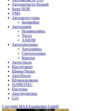
Автозапчасти Renault
Isuzu NQR
УМЗ
Автоаксессуары
Батарейки
Автохимия
Незамерзайка
Тосол
AXIOM
Автоэлектрика
Автолампы
Светотехника
Крепеж
Автостекло
Инструмент
Шины/Диски
АвтоТепло
Шумоизоляция
SUPROTEC
Пистоны
Аккумуляторы
G21
Copyright MAXXmarketing GmbH