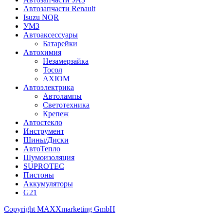
Автозапчасти Renault
Isuzu NQR
УМЗ
Автоаксессуары
Батарейки
Автохимия
Незамерзайка
Тосол
AXIOM
Автоэлектрика
Автолампы
Светотехника
Крепеж
Автостекло
Инструмент
Шины/Диски
АвтоТепло
Шумоизоляция
SUPROTEC
Пистоны
Аккумуляторы
G21
Copyright MAXXmarketing GmbH