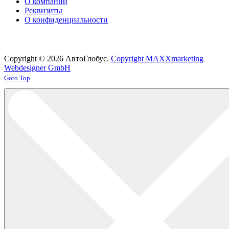
О компании
Реквизиты
О конфиденциальности
Copyright © 2026 АвтоГлобус.
Copyright MAXXmarketing
Webdesigner GmbH
Joomla! 3 Templates
Goto Top