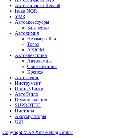
Автозапчасти Renault
Isuzu NQR
УМЗ
Автоаксессуары
Батарейки
Автохимия
Незамерзайка
Тосол
AXIOM
Автоэлектрика
Автолампы
Светотехника
Крепеж
Автостекло
Инструмент
Шины/Диски
АвтоТепло
Шумоизоляция
SUPROTEC
Пистоны
Аккумуляторы
G21
Copyright MAXXmarketing GmbH