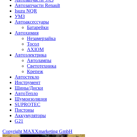
Автозапчасти Renault
Isuzu NQR
УМЗ
Автоаксессуары
Батарейки
Автохимия
Незамерзайка
Тосол
AXIOM
Автоэлектрика
Автолампы
Светотехника
Крепеж
Автостекло
Инструмент
Шины/Диски
АвтоТепло
Шумоизоляция
SUPROTEC
Пистоны
Аккумуляторы
G21
Copyright MAXXmarketing GmbH