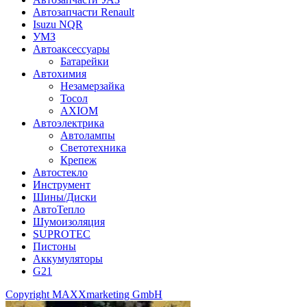
Автозапчасти Renault
Isuzu NQR
УМЗ
Автоаксессуары
Батарейки
Автохимия
Незамерзайка
Тосол
AXIOM
Автоэлектрика
Автолампы
Светотехника
Крепеж
Автостекло
Инструмент
Шины/Диски
АвтоТепло
Шумоизоляция
SUPROTEC
Пистоны
Аккумуляторы
G21
Copyright MAXXmarketing GmbH