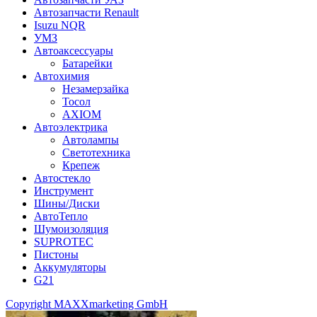
Автозапчасти Renault
Isuzu NQR
УМЗ
Автоаксессуары
Батарейки
Автохимия
Незамерзайка
Тосол
AXIOM
Автоэлектрика
Автолампы
Светотехника
Крепеж
Автостекло
Инструмент
Шины/Диски
АвтоТепло
Шумоизоляция
SUPROTEC
Пистоны
Аккумуляторы
G21
Copyright MAXXmarketing GmbH