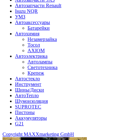
Автозапчасти Renault
Isuzu NQR
УМЗ
Автоаксессуары
Батарейки
Автохимия
Незамерзайка
Тосол
AXIOM
Автоэлектрика
Автолампы
Светотехника
Крепеж
Автостекло
Инструмент
Шины/Диски
АвтоТепло
Шумоизоляция
SUPROTEC
Пистоны
Аккумуляторы
G21
Copyright MAXXmarketing GmbH