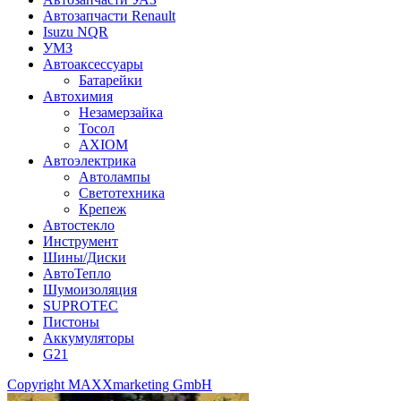
Автозапчасти Renault
Isuzu NQR
УМЗ
Автоаксессуары
Батарейки
Автохимия
Незамерзайка
Тосол
AXIOM
Автоэлектрика
Автолампы
Светотехника
Крепеж
Автостекло
Инструмент
Шины/Диски
АвтоТепло
Шумоизоляция
SUPROTEC
Пистоны
Аккумуляторы
G21
Copyright MAXXmarketing GmbH