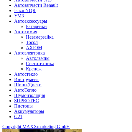
Автозапчасти Renault
Isuzu NQR
УМЗ
Автоаксессуары
Батарейки
Автохимия
Незамерзайка
Тосол
AXIOM
Автоэлектрика
Автолампы
Светотехника
Крепеж
Автостекло
Инструмент
Шины/Диски
АвтоТепло
Шумоизоляция
SUPROTEC
Пистоны
Аккумуляторы
G21
Copyright MAXXmarketing GmbH