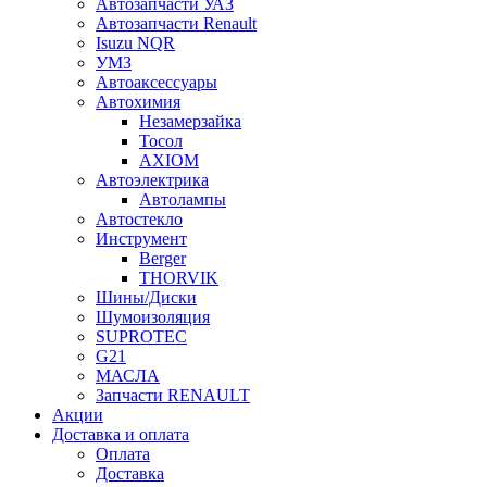
Автозапчасти УАЗ
Автозапчасти Renault
Isuzu NQR
УМЗ
Автоаксессуары
Автохимия
Незамерзайка
Тосол
AXIOM
Автоэлектрика
Автолампы
Автостекло
Инструмент
Berger
THORVIK
Шины/Диски
Шумоизоляция
SUPROTEC
G21
МАСЛА
Запчасти RENAULT
Акции
Доставка и оплата
Оплата
Доставка