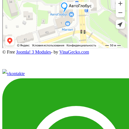
© Free
Joomla! 3 Modules
- by
VinaGecko.com