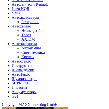
Автозапчасти Renault
Isuzu NQR
УМЗ
Автоаксессуары
Батарейки
Автохимия
Незамерзайка
Тосол
AXIOM
Автоэлектрика
Автолампы
Светотехника
Крепеж
Автостекло
Инструмент
Шины/Диски
АвтоТепло
Шумоизоляция
SUPROTEC
Пистоны
Аккумуляторы
G21
Copyright MAXXmarketing GmbH