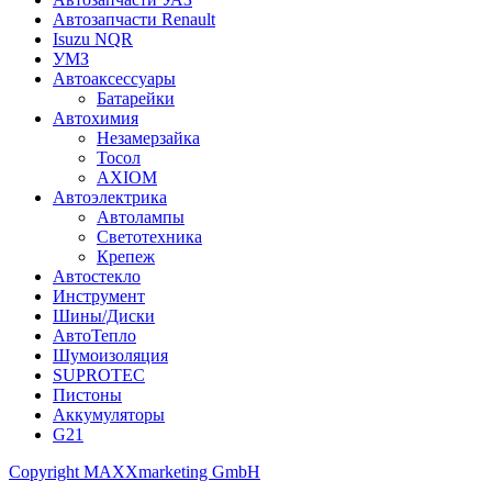
Автозапчасти Renault
Isuzu NQR
УМЗ
Автоаксессуары
Батарейки
Автохимия
Незамерзайка
Тосол
AXIOM
Автоэлектрика
Автолампы
Светотехника
Крепеж
Автостекло
Инструмент
Шины/Диски
АвтоТепло
Шумоизоляция
SUPROTEC
Пистоны
Аккумуляторы
G21
Copyright MAXXmarketing GmbH