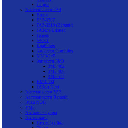
Largus
Автозапчасти ГАЗ
Волга
ГАЗ-3307
ГАЗ-3310 (Валдай)
ГАЗель-Бизнес
Газель
NEXT
Крайслер
Запчасти Cummins
ММЗ-245
Запчасти ЗМЗ
ЗМЗ 402
ЗМЗ 406
ЗМЗ 511
ЯМЗ-534
ГАЗон Next
Автозапчасти УАЗ
Автозапчасти Renault
Isuzu NQR
УМЗ
Автоаксессуары
Автохимия
Незамерзайка
Тосол