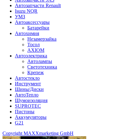
Автозапчасти Renault
Isuzu NQR
УМЗ
Автоаксессуары
Батарейки
Автохимия
Незамерзайка
Тосол
AXIOM
Автоэлектрика
Автолампы
Светотехника
Крепеж
Автостекло
Инструмент
Шины/Диски
АвтоТепло
Шумоизоляция
SUPROTEC
Пистоны
Аккумуляторы
G21
Copyright MAXXmarketing GmbH