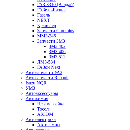
ГАЗ-3310 (Валдай)
ГАЗель-Бизнес
Газель
NEXT
Крайслер
Запчасти Cummins
ММЗ-245
Запчасти ЗМЗ
ЗМЗ 402
ЗМЗ 406
ЗМЗ 511
ЯМЗ-534
ГАЗон Next
Автозапчасти УАЗ
Автозапчасти Renault
Isuzu NQR
УМЗ
Автоаксессуары
Автохимия
Незамерзайка
Тосол
AXIOM
Автоэлектрика
Автолампы
Автостекло