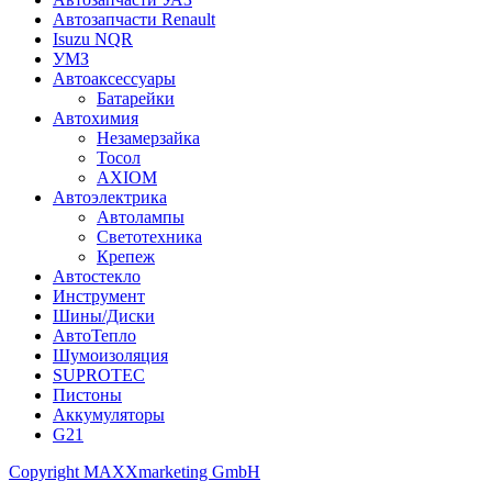
Автозапчасти Renault
Isuzu NQR
УМЗ
Автоаксессуары
Батарейки
Автохимия
Незамерзайка
Тосол
AXIOM
Автоэлектрика
Автолампы
Светотехника
Крепеж
Автостекло
Инструмент
Шины/Диски
АвтоТепло
Шумоизоляция
SUPROTEC
Пистоны
Аккумуляторы
G21
Copyright MAXXmarketing GmbH