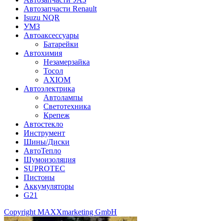
Автозапчасти Renault
Isuzu NQR
УМЗ
Автоаксессуары
Батарейки
Автохимия
Незамерзайка
Тосол
AXIOM
Автоэлектрика
Автолампы
Светотехника
Крепеж
Автостекло
Инструмент
Шины/Диски
АвтоТепло
Шумоизоляция
SUPROTEC
Пистоны
Аккумуляторы
G21
Copyright MAXXmarketing GmbH