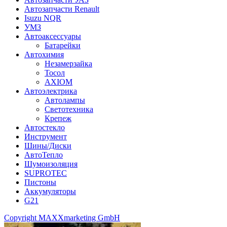
Автозапчасти Renault
Isuzu NQR
УМЗ
Автоаксессуары
Батарейки
Автохимия
Незамерзайка
Тосол
AXIOM
Автоэлектрика
Автолампы
Светотехника
Крепеж
Автостекло
Инструмент
Шины/Диски
АвтоТепло
Шумоизоляция
SUPROTEC
Пистоны
Аккумуляторы
G21
Copyright MAXXmarketing GmbH