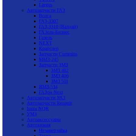
Largus
Автозапчасти ГАЗ
Волга
ГАЗ-3307
ГАЗ-3310 (Валдай)
ГАЗель-Бизнес
Газель
NEXT
Крайслер
Запчасти Cummins
ММЗ-245
Запчасти ЗМЗ
ЗМЗ 402
ЗМЗ 406
ЗМЗ 511
ЯМЗ-534
ГАЗон Next
Автозапчасти УАЗ
Автозапчасти Renault
Isuzu NQR
УМЗ
Автоаксессуары
Автохимия
Незамерзайка
Тосол