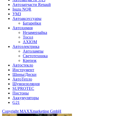
Автозапчасти Renault
Isuzu NQR
УМЗ
Автоаксессуары
Батарейки
Автохимия
Незамерзайка
Тосол
AXIOM
Автоэлектрика
Автолампы
Светотехника
Крепеж
Автостекло
Инструмент
Шины/Диски
АвтоТепло
Шумоизоляция
SUPROTEC
Пистоны
Аккумуляторы
G21
Copyright MAXXmarketing GmbH