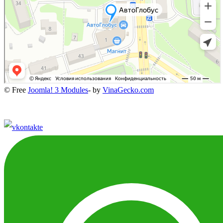
© Free
Joomla! 3 Modules
- by
VinaGecko.com