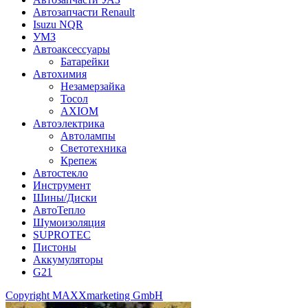
Автозапчасти Renault
Isuzu NQR
УМЗ
Автоаксессуары
Батарейки
Автохимия
Незамерзайка
Тосол
AXIOM
Автоэлектрика
Автолампы
Светотехника
Крепеж
Автостекло
Инструмент
Шины/Диски
АвтоТепло
Шумоизоляция
SUPROTEC
Пистоны
Аккумуляторы
G21
Copyright MAXXmarketing GmbH