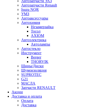
Автозапчасти УАЗ
Автозапчасти Renault
Isuzu NQR
УМЗ
Автоаксессуары
Автохимия
Незамерзайка
Тосол
AXIOM
Автоэлектрика
Автолампы
Автостекло
Инструмент
Berger
THORVIK
Шины/Диски
Шумоизоляция
SUPROTEC
G21
МАСЛА
Запчасти RENAULT
Акции
Доставка и оплата
Оплата
Доставка