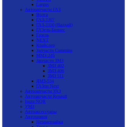
Largus
Автозапчасти ГАЗ
Волга
ГАЗ-3307
ГАЗ-3310 (Валдай)
ГАЗель-Бизнес
Газель
NEXT
Крайслер
Запчасти Cummins
ММЗ-245
Запчасти ЗМЗ
ЗМЗ 402
ЗМЗ 406
ЗМЗ 511
ЯМЗ-534
ГАЗон Next
Автозапчасти УАЗ
Автозапчасти Renault
Isuzu NQR
УМЗ
Автоаксессуары
Автохимия
Незамерзайка
Тосол