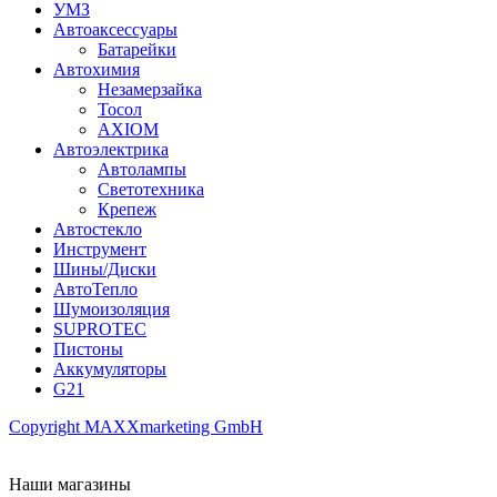
УМЗ
Автоаксессуары
Батарейки
Автохимия
Незамерзайка
Тосол
AXIOM
Автоэлектрика
Автолампы
Светотехника
Крепеж
Автостекло
Инструмент
Шины/Диски
АвтоТепло
Шумоизоляция
SUPROTEC
Пистоны
Аккумуляторы
G21
Copyright MAXXmarketing GmbH
Наши магазины