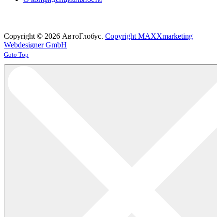
Copyright © 2026 АвтоГлобус.
Copyright MAXXmarketing
Webdesigner GmbH
Joomla! 3 Templates
Goto Top