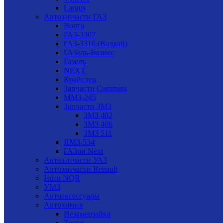
Largus
Автозапчасти ГАЗ
Волга
ГАЗ-3307
ГАЗ-3310 (Валдай)
ГАЗель-Бизнес
Газель
NEXT
Крайслер
Запчасти Cummins
ММЗ-245
Запчасти ЗМЗ
ЗМЗ 402
ЗМЗ 406
ЗМЗ 511
ЯМЗ-534
ГАЗон Next
Автозапчасти УАЗ
Автозапчасти Renault
Isuzu NQR
УМЗ
Автоаксессуары
Автохимия
Незамерзайка
Тосол