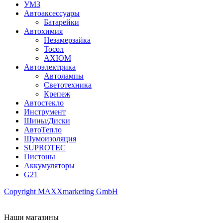
УМЗ
Автоаксессуары
Батарейки
Автохимия
Незамерзайка
Тосол
AXIOM
Автоэлектрика
Автолампы
Светотехника
Крепеж
Автостекло
Инструмент
Шины/Диски
АвтоТепло
Шумоизоляция
SUPROTEC
Пистоны
Аккумуляторы
G21
Copyright MAXXmarketing GmbH
Наши магазины