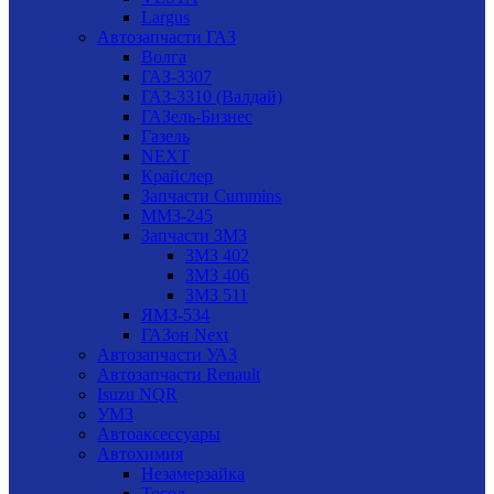
Largus
Автозапчасти ГАЗ
Волга
ГАЗ-3307
ГАЗ-3310 (Валдай)
ГАЗель-Бизнес
Газель
NEXT
Крайслер
Запчасти Cummins
ММЗ-245
Запчасти ЗМЗ
ЗМЗ 402
ЗМЗ 406
ЗМЗ 511
ЯМЗ-534
ГАЗон Next
Автозапчасти УАЗ
Автозапчасти Renault
Isuzu NQR
УМЗ
Автоаксессуары
Автохимия
Незамерзайка
Тосол