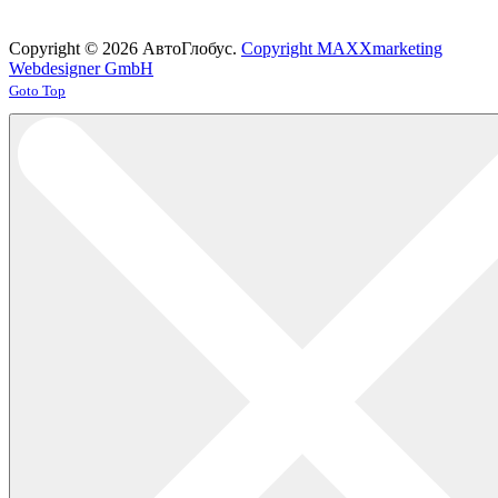
Copyright © 2026 АвтоГлобус.
Copyright MAXXmarketing
Webdesigner GmbH
Joomla! 3 Templates
Goto Top