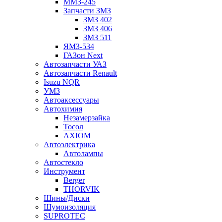
ММЗ-245
Запчасти ЗМЗ
ЗМЗ 402
ЗМЗ 406
ЗМЗ 511
ЯМЗ-534
ГАЗон Next
Автозапчасти УАЗ
Автозапчасти Renault
Isuzu NQR
УМЗ
Автоаксессуары
Автохимия
Незамерзайка
Тосол
AXIOM
Автоэлектрика
Автолампы
Автостекло
Инструмент
Berger
THORVIK
Шины/Диски
Шумоизоляция
SUPROTEC