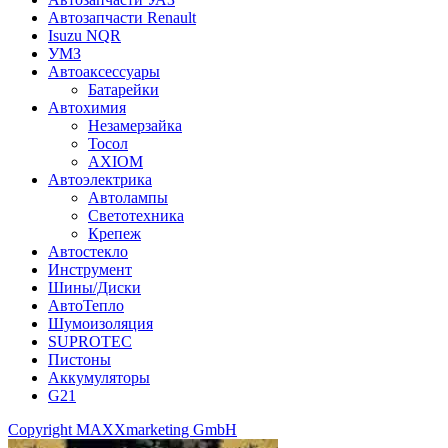
Автозапчасти Renault
Isuzu NQR
УМЗ
Автоаксессуары
Батарейки
Автохимия
Незамерзайка
Тосол
AXIOM
Автоэлектрика
Автолампы
Светотехника
Крепеж
Автостекло
Инструмент
Шины/Диски
АвтоТепло
Шумоизоляция
SUPROTEC
Пистоны
Аккумуляторы
G21
Copyright MAXXmarketing GmbH