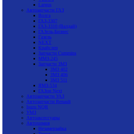
Largus
Автозапчасти ГАЗ
Волга
ГАЗ-3307
ГАЗ-3310 (Валдай)
ГАЗель-Бизнес
Газель
NEXT
Крайслер
Запчасти Cummins
ММЗ-245
Запчасти ЗМЗ
ЗМЗ 402
ЗМЗ 406
ЗМЗ 511
ЯМЗ-534
ГАЗон Next
Автозапчасти УАЗ
Автозапчасти Renault
Isuzu NQR
УМЗ
Автоаксессуары
Автохимия
Незамерзайка
Тосол