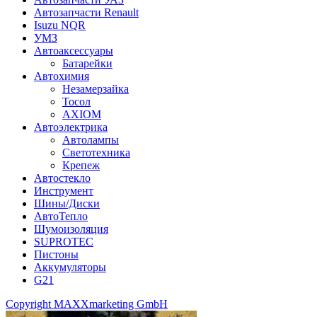
Автозапчасти Renault
Isuzu NQR
УМЗ
Автоаксессуары
Батарейки
Автохимия
Незамерзайка
Тосол
AXIOM
Автоэлектрика
Автолампы
Светотехника
Крепеж
Автостекло
Инструмент
Шины/Диски
АвтоТепло
Шумоизоляция
SUPROTEC
Пистоны
Аккумуляторы
G21
Copyright MAXXmarketing GmbH