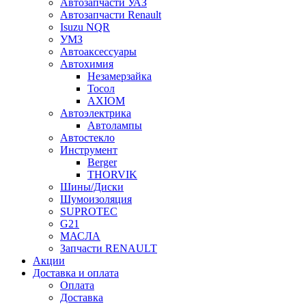
Автозапчасти УАЗ
Автозапчасти Renault
Isuzu NQR
УМЗ
Автоаксессуары
Автохимия
Незамерзайка
Тосол
AXIOM
Автоэлектрика
Автолампы
Автостекло
Инструмент
Berger
THORVIK
Шины/Диски
Шумоизоляция
SUPROTEC
G21
МАСЛА
Запчасти RENAULT
Акции
Доставка и оплата
Оплата
Доставка