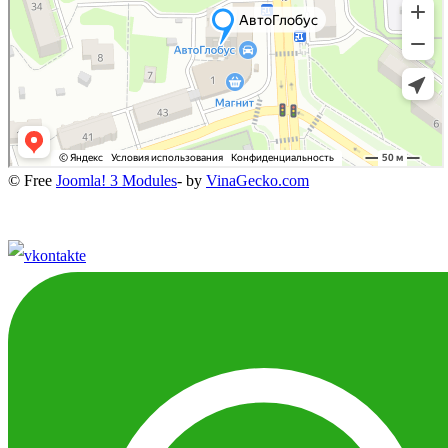
© Free
Joomla! 3 Modules
- by
VinaGecko.com