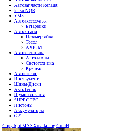
Автозапчасти Renault
Isuzu NQR
УМЗ
Автоаксессуары
Батарейки
Автохимия
Незамерзайка
Тосол
AXIOM
Автоэлектрика
Автолампы
Светотехника
Крепеж
Автостекло
Инструмент
Шины/Диски
АвтоТепло
Шумоизоляция
SUPROTEC
Пистоны
Аккумуляторы
G21
Copyright MAXXmarketing GmbH