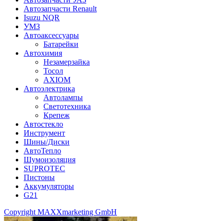
Автозапчасти Renault
Isuzu NQR
УМЗ
Автоаксессуары
Батарейки
Автохимия
Незамерзайка
Тосол
AXIOM
Автоэлектрика
Автолампы
Светотехника
Крепеж
Автостекло
Инструмент
Шины/Диски
АвтоТепло
Шумоизоляция
SUPROTEC
Пистоны
Аккумуляторы
G21
Copyright MAXXmarketing GmbH