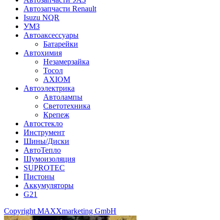
Автозапчасти Renault
Isuzu NQR
УМЗ
Автоаксессуары
Батарейки
Автохимия
Незамерзайка
Тосол
AXIOM
Автоэлектрика
Автолампы
Светотехника
Крепеж
Автостекло
Инструмент
Шины/Диски
АвтоТепло
Шумоизоляция
SUPROTEC
Пистоны
Аккумуляторы
G21
Copyright MAXXmarketing GmbH