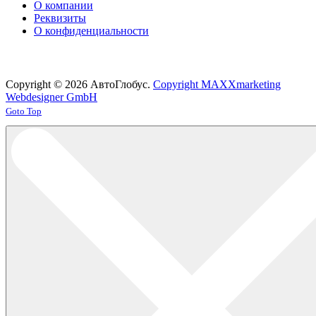
О компании
Реквизиты
О конфиденциальности
Copyright © 2026 АвтоГлобус.
Copyright MAXXmarketing
Webdesigner GmbH
Joomla! 3 Templates
Goto Top