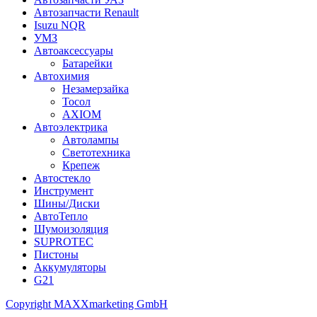
Автозапчасти Renault
Isuzu NQR
УМЗ
Автоаксессуары
Батарейки
Автохимия
Незамерзайка
Тосол
AXIOM
Автоэлектрика
Автолампы
Светотехника
Крепеж
Автостекло
Инструмент
Шины/Диски
АвтоТепло
Шумоизоляция
SUPROTEC
Пистоны
Аккумуляторы
G21
Copyright MAXXmarketing GmbH