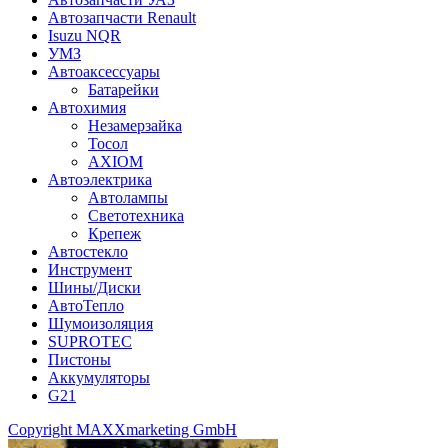
Автозапчасти Renault
Isuzu NQR
УМЗ
Автоаксессуары
Батарейки
Автохимия
Незамерзайка
Тосол
AXIOM
Автоэлектрика
Автолампы
Светотехника
Крепеж
Автостекло
Инструмент
Шины/Диски
АвтоТепло
Шумоизоляция
SUPROTEC
Пистоны
Аккумуляторы
G21
Copyright MAXXmarketing GmbH