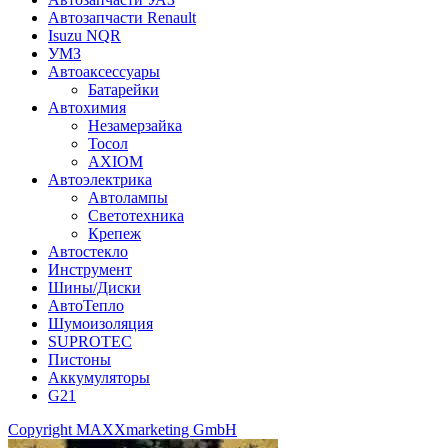
Автозапчасти Renault
Isuzu NQR
УМЗ
Автоаксессуары
Батарейки
Автохимия
Незамерзайка
Тосол
AXIOM
Автоэлектрика
Автолампы
Светотехника
Крепеж
Автостекло
Инструмент
Шины/Диски
АвтоТепло
Шумоизоляция
SUPROTEC
Пистоны
Аккумуляторы
G21
Copyright MAXXmarketing GmbH