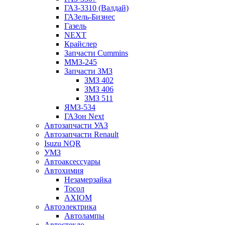
ГАЗ-3310 (Валдай)
ГАЗель-Бизнес
Газель
NEXT
Крайслер
Запчасти Cummins
ММЗ-245
Запчасти ЗМЗ
ЗМЗ 402
ЗМЗ 406
ЗМЗ 511
ЯМЗ-534
ГАЗон Next
Автозапчасти УАЗ
Автозапчасти Renault
Isuzu NQR
УМЗ
Автоаксессуары
Автохимия
Незамерзайка
Тосол
AXIOM
Автоэлектрика
Автолампы
Автостекло