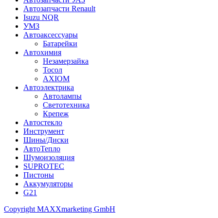
Автозапчасти Renault
Isuzu NQR
УМЗ
Автоаксессуары
Батарейки
Автохимия
Незамерзайка
Тосол
AXIOM
Автоэлектрика
Автолампы
Светотехника
Крепеж
Автостекло
Инструмент
Шины/Диски
АвтоТепло
Шумоизоляция
SUPROTEC
Пистоны
Аккумуляторы
G21
Copyright MAXXmarketing GmbH