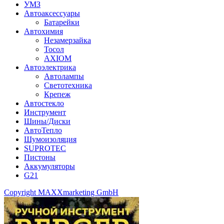
УМЗ
Автоаксессуары
Батарейки
Автохимия
Незамерзайка
Тосол
AXIOM
Автоэлектрика
Автолампы
Светотехника
Крепеж
Автостекло
Инструмент
Шины/Диски
АвтоТепло
Шумоизоляция
SUPROTEC
Пистоны
Аккумуляторы
G21
Copyright MAXXmarketing GmbH