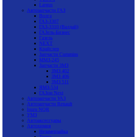
Largus
Автозапчасти ГАЗ
Волга
ГАЗ-3307
ГАЗ-3310 (Валдай)
ГАЗель-Бизнес
Газель
NEXT
Крайслер
Запчасти Cummins
ММЗ-245
Запчасти ЗМЗ
ЗМЗ 402
ЗМЗ 406
ЗМЗ 511
ЯМЗ-534
ГАЗон Next
Автозапчасти УАЗ
Автозапчасти Renault
Isuzu NQR
УМЗ
Автоаксессуары
Автохимия
Незамерзайка
Тосол