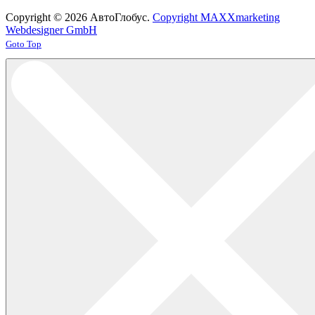
Copyright © 2026 АвтоГлобус.
Copyright MAXXmarketing
Webdesigner GmbH
Joomla! 3 Templates
Goto Top