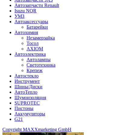
Автозапчасти Renault
Isuzu NQR
УМЗ
Автоаксессуары
Батарейки
Автохимия
Незамерзайка
Тосол
AXIOM
Автоэлектрика
Автолампы
Светотехника
Крепеж
Автостекло
Инструмент
Шины/Диски
АвтоТепло
Шумоизоляция
SUPROTEC
Пистоны
Аккумуляторы
G21
Copyright MAXXmarketing GmbH