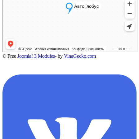
© Free
Joomla! 3 Modules
- by
VinaGecko.com